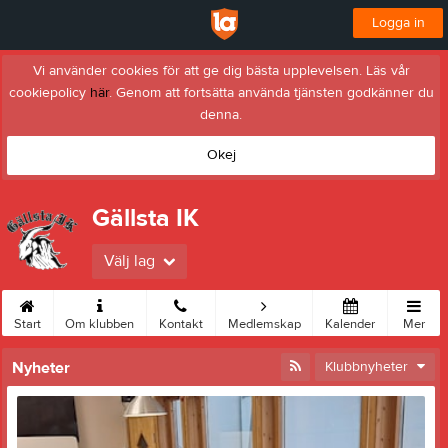
Logga in
Vi använder cookies för att ge dig bästa upplevelsen. Läs vår
cookiepolicy
här
. Genom att fortsätta använda tjänsten godkänner du
denna.
Okej
Gällsta IK
Välj lag
Start
Om klubben
Kontakt
Medlemskap
Kalender
Mer
Nyheter
Klubbnyheter