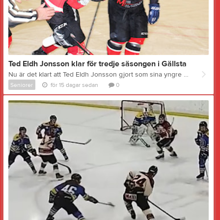
Ted Eldh Jonsson klar för tredje säsongen i Gällsta
Nu är det klart att Ted Eldh Jonsson gjort som sina yngre bröder och kritat på för sin tredje raka säsong i Gällsta IK. Ted har under de två senaste säsongerna varit vår poängkung. Säsongen 24/25 blev det hela 48 poäng (24+24) på 14 matcher och ett helt magnifikt poänsnitt med 3,43 poäng per match. Förra säsongen blev det 29 poäng (15+14) på 18 matcher. Vad är det som gör att du fortsätter i Gällsta? - Självklart att fortsätta i Gällsta. Det är kul. Roliga gubbar. Jag vill ju vara med och slutföra det vi har påbörjat! Och det är? - Gå upp i division två förstås! Bilden: Ted har precis gjort ett av sina hittills 39 mål i Gällstas tröja, det här i en match hemma mot Brunflo IK2 TRUPPEN 26/27 som den ser ut idag: Målvakter: John Markusson (2005) Moderklubb GIK Backar: Eric Björk (1997) Moderklubb Njurunda SK Neo Eldh Jonsson (2003) Moderklubb Hudiksvalls HC Daniel Zetterberg (2001) Moderklubb Njurunda SK Alfred Åström (2004) Moderklubb Njurunda SK August Camél (2008) Moderklubb GIK Alfons Wennström (2001) Moderklubb Lindefallets SK Anfallare: Liam Lundwall (2005) Moderklubb GIK Jacob Andreasson (2001) Moderklubb GIK Emil Abrahamsson (2004) Moderklubb Njurunda SK Mille Abrahamsson (2006) Moderklubb Njurunda SK William Häglund (2004) Moderklubb IF Sundsvall Hockey Joakim Wiberg (2001) Moderklubb Huddinge IK Rasmus Edh (2003) Moderklubb GIK Tiam Eldh Jonsson (2008) Moderklubb Hudiksvalls HC Tobias Holm (1997) Moderklubb GIK Adrian Zetterberg NY! (2004) Moderklubb Njurunda SK Oskar Åsén (2003) Moderklubb Njurunda SK Ted Eldh Jonsson (2001) Moderklubb Hudiksvalls HC Huvudtränare: Niklas Granell Ass tränare: Daniel Kvarnvall Sportchef: Pelle Granell
Seniorer
för 15 dagar sedan
0