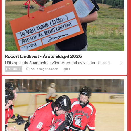
Robert Lindkvist - Årets Eldsjäl 2026
Hälsinglands Sparbank använder en del av vinsten till allmännyttiga ändamål i bygden där banken finns. Det kallas "Hälsinglands Sparbank - Ger tillbaka". Vi i Gällsta IK fick till exempel bidrag till bygget av nya omklädningsrum för några år sedan. Banken delar dessutom ut stipendier till personer och företag som gjort förtjänstfulla insatser under året. Idag på Bergsjödagen fick vår arenansvarige Robert Lindkvist stipendium i kategorin Årets eldsjäl. Hälsinglands Sparbanks motivering lyder som följer: "Årets stipendiat är ett lysande exempel på hur ideellt engagemang och osjälviskt arbete kan skapa möjligheter för en hel bygd. Det är ett arbete som sällan syns i rampljuset, men som är helt avgörande för att en uppskattad verksamhet skall fungera - dag efter dag, år efter år. Med ett stort personligt engagemang och en imponerande arbetesinsats ser stipendiaten till att ishallen i Gällsta hålls i gång. Som arenaansvarig tar han ansvar för allt från den dagliga driften till att anläggningen fungerar när träningar och matcher skall genomföras. Tack vare detta engagemang kan barn, ungdomar och vuxna från Nordanstig, liksom från närliggande orter, samlas kring ishockeyn och gemenskapen. Den föreningsägda ishallen är en viktig mötesplats för många. Det är med stor stolthet vi delar ut Hälsinglands Sparbanks stipendium för Årets Eldsjäl 2026 till Robert Lindkvist." Det är bara att gratulera Robert till en mycket välförtjänt utmärkelse och Hälsinglands Sparbank till ett mycket bra val! - Tack! Det här var en mycket stor överraskning, säger Robert. Otroligt roligt, jag vill verkligen tacka de eller den som nominerat mig till det här stipendiet. Det är jättekul för mig att bli uppmärksammad på det här sättet, det är många ideella timmar som läggs ner som nog inte så många är medvetna om. Men allra roligast är ju att klubbens verksamhet uppmärksammas - det är alldeles för många Nordanstigsbor som inte ens vet att vi och ishallen finns. Bilden: En glad, lätt chockad och mycket överraskad stipendiat med prischecken. Foto: Gustav Lindkvist
Gällsta IK
för 7 dagar sedan
1