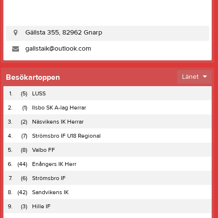
Gällsta 355, 82962 Gnarp
gallstaik@outlook.com
Besökartoppen
Länet
1.
(5)
LUSS
2.
(1)
Ilsbo SK A-lag Herrar
3.
(2)
Näsvikens IK Herrar
4.
(7)
Strömsbro IF U18 Regional
5.
(8)
Valbo FF
6.
(44)
Enångers IK Herr
7.
(6)
Strömsbro IF
8.
(42)
Sandvikens IK
9.
(3)
Hille IF