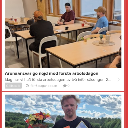
Arenaansvarige nöjd med första arbetsdagen
Idag har vi haft första arbetsdagen av två inför säsongen 26/27. Nio medlemmar kom, varav två från våra yngsta lag. Trots det något klena deltagandet blev det en lyckad dag. - Jag är mycket nöjd, sa arenaansvarige Robert Lindkvist. Trots den klena uppslutningen kan vi pricka av flera av de punkter vi hade på dagordningen innan den första september när vi skall slå på kylan. Dessutom har vi påbörjat andra åtgärder. Kommer det fler nästa gång kommer det här att gå jättebra. Jag vill också passa på att ge en extra eloge till Markus Nordin som på eget initiativ fixade en släpvagn och körde iväg skräp till tippen. Så här ser listan ut just nu: - Grovstäda överallt, inne och ute - KLART - Jämna ut bädden med laser - Påbörjat - Skura vattentankar - Påbörjat - Byta filter i kyl- och vattensystem - KLART - Justera portarna in till isen - Kontroll och lagning av skyddssnät (publikskydd) - KLART - Kontroll av målburar, lagning av nät vid behov - Påbörjat - Kontroll och justering av ljudanläggning - Röjning av gräs och sly runt arenan - Påbörjat - Starta upp vattensystemet inför säsongen - Påbörjat - Fixa nya bänkar till ungdomslagens poolspel NÄSTA ARBETSDAG: Söndag 30 augusti kl 11:00 Bilden: Robert Lindkvist går igenom vad som behöver göras innan säsongen 2026/27
Gällsta IK
för 6 dagar sedan
0