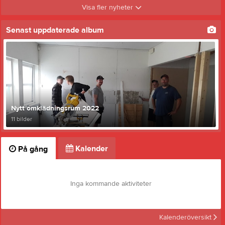
Visa fler nyheter
Senast uppdaterade album
Nytt omklädningsrum 2022
11 bilder
Kalender
På gång
Inga kommande aktiviteter
Kalenderöversikt