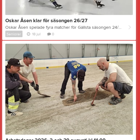
Oskar Åsen klar för säsongen 26/27
Oskar Åsen spelade fyra matcher för Gällsta säsongen 24/24, då på lån från Njurunda SK. Han trivdes så bra med det så att han kritade på för oss från och med förra säsongen. Oskar blev lagets näst bäste poänggörare med 16 mål och 10 assist på 17 matcher. Nu är Oskar klar även för säsongen 26/27. - Ja, det blev en bra säsong i fjol, får hoppas på ännu fler poäng i år, säger Oskar. Det kommer att bli jättekul, jag hoppas på några fler nyförvärv och att vi kan gå hela vägen till serieseger den här gången. Oskar har faktiskt koppling till Gnarp och Nordanstig även utanför hockeyn. Mamma Ann kommer från Gnarp och som liten hängde Oskar en hel del i ishallen i Gällsta. Oskar spelade även i Gällstas U13 när vi hade ett samarbete med Njurunda SK. Sedan dess har karriären fortsatt, från målvakt upp till U15 blev det sedan utespel. Redan som 16-åring debuterade Oskar i seniorspel med NSK och fortsatte med det parallellt med 49 matcher och 49 poäng som junior. Totalt blev det 22 matcher i div 3 och 42 matcher i div 2 innan övergången till Gällsta förra säsongen. Bilden: #24 Oskar Åsen gör ett av sina 16 mål säsongen 25/26, här i bortamatch mot Näldens IF, em match som Gällsta förlorade med 4-2. TRUPPEN 26/27 som den ser ut idag: Målvakter: John Markusson (2005) Moderklubb GIK Backar: Eric Björk (1997) Moderklubb Njurunda SK Neo Eldh Jonsson (2003) Moderklubb Hudiksvalls HC Daniel Zetterberg (2001) Moderklubb Njurunda SK Alfred Åström (2004) Moderklubb Njurunda SK August Camél (2008) Moderklubb GIK Alfons Wennström (2001) Moderklubb Lindefallets SK Anfallare: Liam Lundwall (2005) Moderklubb GIK Jacob Andreasson (2001) Moderklubb GIK Emil Abrahamsson (2004) Moderklubb Njurunda SK Mille Abrahamsson (2006) Moderklubb Njurunda SK William Häglund (2004) Moderklubb IF Sundsvall Hockey Joakim Wiberg (2001) Moderklubb Huddinge IK Rasmus Edh (2003) Moderklubb GIK Tiam Eldh Jonsson (2008) Moderklubb Hudiksvalls HC Tobias Holm (1997) Moderklubb GIK Adrian Zetterberg NY! (2004) Moderklubb Njurunda SK Oskar Åsén (2003) Moderklubb Njurunda SK Huvudtränare: Niklas Granell Ass tränare: Daniel Kvarnvall Sportchef: Pelle Granell
Seniorer
18 jul
0