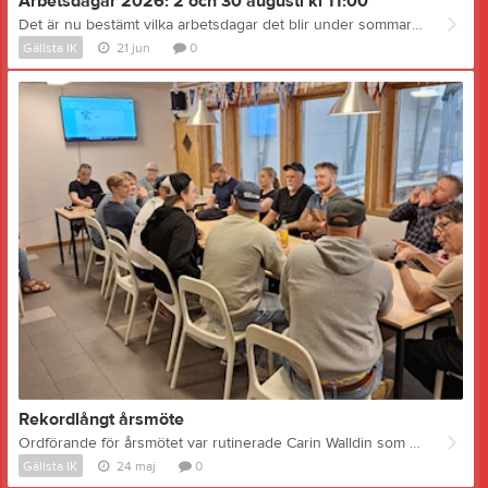
Arbetsdagar 2026: 2 och 30 augusti kl 11:00
Det är nu bestämt vilka arbetsdagar det blir under sommaren 2026. Lägg in dem i almanackan redan nu! På arbetsdagarna är alla välkomna att dra sitt strå till stacken för att hålla anläggningen i skick inför den nya säsongen. Det finns arbetsuppgifter för alla som vill vara med. Söndag 2 augusti kl 11:00 Söndag 30 augusti kl 11:00 Hej Robert Lindkvist! Vad är det som står på programmet i augusti när det är dags för arbetsdagar? - Det är mycket som skall fixas. Vi skall grovstäda hela anläggningen både inomhus och utomhus, vi skall jämna till pisten (grusbädden där isen skall läggas), skura vattentankar, byta vattenfilter, underhålla och rikta sargen, tvätta ismaskinen, kontrollera skyddsnäten och vid behov laga dessa, prova och kontrollera ljudsystemet samt röja bort buskar och gräs på utsidan av ishallen. Behöver vi ta med oss några speciella verktyg vid arbetsdagarna? - Det är framförallt händer och fötter som behövs, berättar arenaansvarige Robert Lundkvist. Men vi behöver laser för att kunna jämna ut pisten, vi behöver en cirkelsåg och vanliga verktyg typ hammare och skruvdragare. För utomhusarbetet behövs det grästrimmer och röjsåg för småträd och buskar. Hur länge kommer vi att hålla på? - Det beror på hur många vi blir. Ju fler vi blir desto fortare kommer det att gå givetvis. Jag brukar säga att har man bara tid att vara med i en timme så kom i alla fall, alla insatser är värdefulla och ju fler som hjälps åt desto mindre blir det för var och en. Bilden: Från en av arbetsdagarna förra året när vi kollade hur djupt de olika kylledningarna i pisten låg inför utjämning av ytan.
Gällsta IK
21 jun
0
Rekordlångt årsmöte
Ordförande för årsmötet var rutinerade Carin Walldin som skötte klubbföringen både elegant och säkert. Trots Carins rutin blev det ett rekordlångt årsmöte. Genomgången av förra årets ekonomiska förehavanden krävde en hel del tid till att börja med. Resultatet slutade på ca -187 tusen kronor, vilket givetvis var en anledning till både noggrann genomgång och en och annan fråga. Dessutom presenterade styrelsen förslag till nya stadgar, nya riktlinjer mm vilket krävde en hel del tid för genomgång, diskussion och beslut. Medlemsavgiften beslutades orförändrad, 300 kr respektive 500 kr för familj. Avgående ledamöterna Ingela Söderlind, Erik Söderlind och Sara Sjödin avtackades av ordförande Susanne Swanston Kurtson. Nya i styrelsen blev Pehr Andersson, Linda Granell och Robert Lundwall. Bilden: Cirka 20 medlemmar bevistade klubbens årsmöte
Gällsta IK
24 maj
0