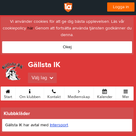
Logga in
Vi använder cookies för att ge dig bästa upplevelsen. Läs vår
cookiepolicy
här
. Genom att fortsätta använda tjänsten godkänner du
denna.
Okej
Gällsta IK
Välj lag
Start
Om klubben
Kontakt
Medlemskap
Kalender
Mer
Klubbkläder
Gällsta IK har avtal med
Intersport
.