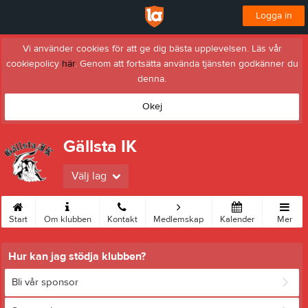
Logga in
Vi använder cookies för att ge dig bästa upplevelsen. Läs vår
cookiepolicy
här
. Genom att fortsätta använda tjänsten godkänner du
denna.
Okej
Gällsta IK
Välj lag
Start
Om klubben
Kontakt
Medlemskap
Kalender
Mer
Hur kan jag stödja klubben?
Bli vår sponsor