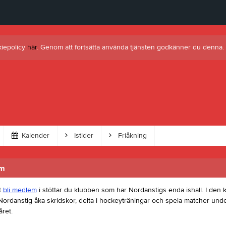
kiepolicy
här
. Genom att fortsätta använda tjänsten godkänner du denna.
Kalender
Istider
Friåkning
em
t
bli medlem
i stöttar du klubben som har Nordanstigs enda ishall. I den
Nordanstig åka skridskor, delta i hockeyträningar och spela matcher und
året.