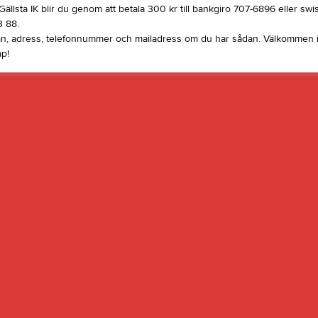
ällsta IK blir du genom att betala 300 kr till bankgiro 707-6896 eller swis
3 88.
, adress, telefonnummer och mailadress om du har sådan. Välkommen i
p!