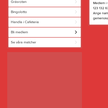
Gräsroten
Medlem i G
123 132 6
Bingolotto
Ange namn
gemenska
Handla i Cafeteria
Bli medlem
Se våra matcher