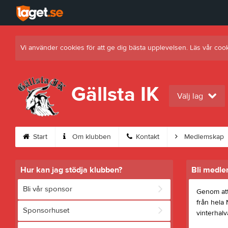
Vi använder cookies för att ge dig bästa upplevelsen. Läs vår coo
Gällsta IK
Välj lag
Start
Om klubben
Kontakt
Medlemskap
Hur kan jag stödja klubben?
Bli medl
Bli vår sponsor
Genom at
från hela 
Sponsorhuset
vinterhalv