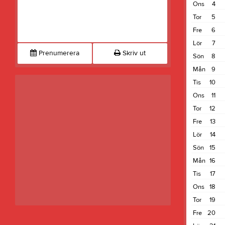
Ons
4
Tor
5
Fre
6
Lör
7
Prenumerera
Skriv ut
Sön
8
Mån
9
Tis
10
Ons
11
Tor
12
Fre
13
Lör
14
Sön
15
Mån
16
Tis
17
Ons
18
Tor
19
Fre
20