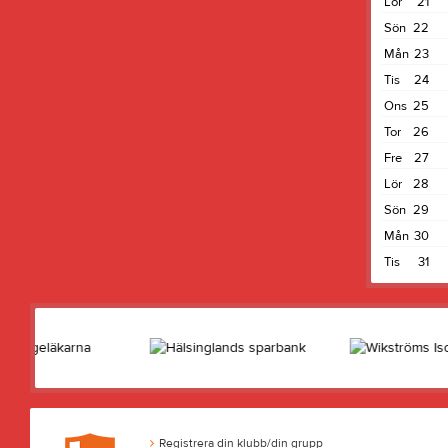
Lör
21
Sön
22
Mån
23
Tis
24
Ons
25
Tor
26
Fre
27
Lör
28
Sön
29
Mån
30
Tis
31
Registrera din klubb/din grupp