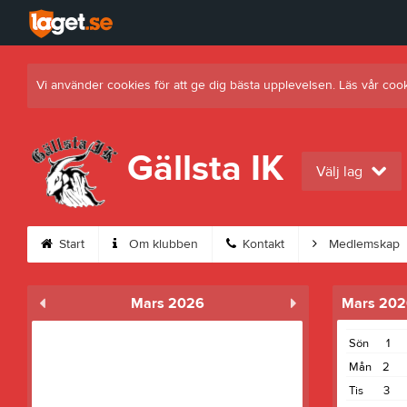
Vi använder cookies för att ge dig bästa upplevelsen. Läs vår coo
Gällsta IK
Välj lag
Start
Om klubben
Kontakt
Medlemskap
Mars 2026
Mars 202
Sön
1
Mån
2
Tis
3