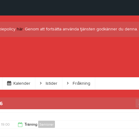
kiepolicy
här
. Genom att fortsätta använda tjänsten godkänner du denna.
Kalender
Istider
Friåkning
6
19:00
Träning
Seniorer