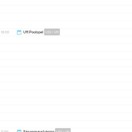
20:15
18:00
U11 Poolspel
U10 / U11
19:00
11:00
Säsongsavslutning
U10 / U11