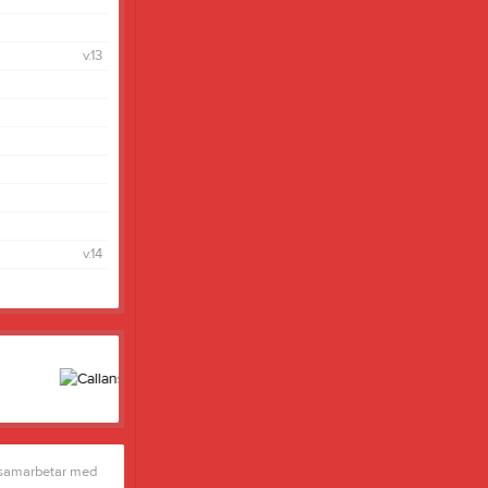
v.13
v.14
 samarbetar med