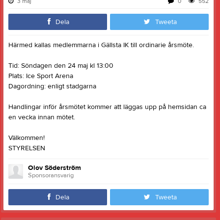
3 maj
0
552
Dela
Tweeta
Härmed kallas medlemmarna i Gällsta IK till ordinarie årsmöte.
Tid: Söndagen den 24 maj kl 13:00
Plats: Ice Sport Arena
Dagordning: enligt stadgarna
Handlingar inför årsmötet kommer att läggas upp på hemsidan ca
en vecka innan mötet.
Välkommen!
STYRELSEN
Olov Söderström
Sponsoransvarig
Dela
Tweeta