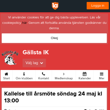
Logga in
Vi använder cookies för att ge dig bästa upplevelsen. Läs vår
cookiepolicy
här
. Genom att fortsätta använda tjänsten godkänner du
denna.
Okej
Gällsta IK
Välj lag
Start
Om klubben
Kontakt
Medlemskap
Kalender
Mer
Kallelse till årsmöte söndag 24 maj kl
13:00