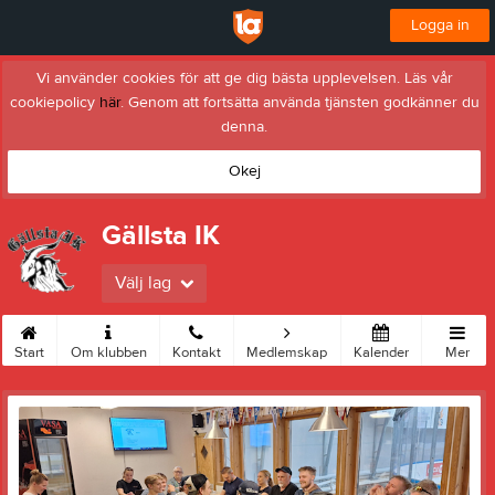
Logga in
Vi använder cookies för att ge dig bästa upplevelsen. Läs vår
cookiepolicy
här
. Genom att fortsätta använda tjänsten godkänner du
denna.
Okej
Gällsta IK
Välj lag
Start
Om klubben
Kontakt
Medlemskap
Kalender
Mer