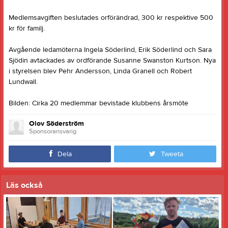
Medlemsavgiften beslutades orförändrad, 300 kr respektive 500
kr för familj.
Avgående ledamöterna Ingela Söderlind, Erik Söderlind och Sara
Sjödin avtackades av ordförande Susanne Swanston Kurtson. Nya
i styrelsen blev Pehr Andersson, Linda Granell och Robert
Lundwall.
Bilden: Cirka 20 medlemmar bevistade klubbens årsmöte
Olov Söderström
Sponsoransvarig
Dela
Tweeta
Läs också