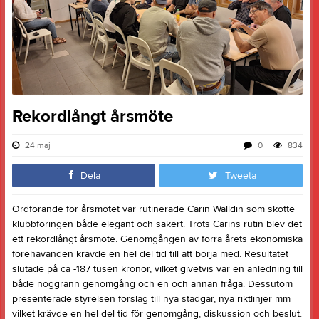
Rekordlångt årsmöte
24 maj
0
834
Dela
Tweeta
Ordförande för årsmötet var rutinerade Carin Walldin som skötte
klubbföringen både elegant och säkert. Trots Carins rutin blev det
ett rekordlångt årsmöte. Genomgången av förra årets ekonomiska
förehavanden krävde en hel del tid till att börja med. Resultatet
slutade på ca -187 tusen kronor, vilket givetvis var en anledning till
både noggrann genomgång och en och annan fråga. Dessutom
presenterade styrelsen förslag till nya stadgar, nya riktlinjer mm
vilket krävde en hel del tid för genomgång, diskussion och beslut.